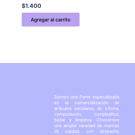
$
1.400
Agregar al carrito
Somos una Pyme especializada
en la comercialización de
artículos escolares, de oficina,
computación, cumpleaños,
bazar y limpieza. Ofrecemos
una amplia variedad de marcas
de calidad, con despacho