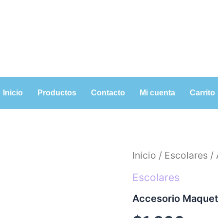
Inicio
Productos
Contacto
Mi cuenta
Carrito
Accesorio
Inicio
/
Escolares
/ 
Maqueta
Living
Escolares
cantidad
Accesorio Maquet