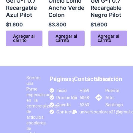
Gel G-1 0.7
Oficio Lomo
Gel G-1 0.7
Recargable
Ancho Verde
Recargable
Azul Pilot
Colon
Negro Pilot
$
1.600
$
3.800
$
1.600
Agregar al
Agregar al
Agregar al
carrito
carrito
carrito
Somos
Páginas:
¡Contáctanos!
Ubicación
una
Pyme
Inicio
+569
Puente
especializada
Productos
5068
Alto,
en la
Cuenta
5353
Santiago
comercialización
de
Contacto
universocolores21@gmail
artículos
escolares,
de