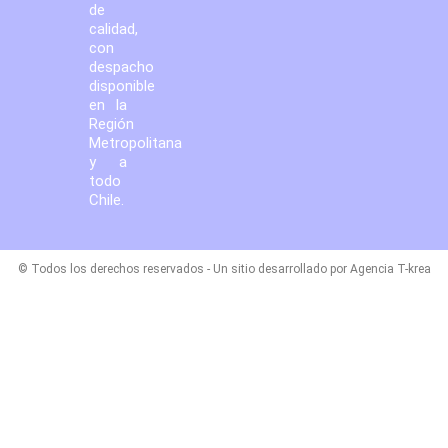
de
calidad,
con
despacho
disponible
en la
Región
Metropolitana
y a
todo
Chile.
© Todos los derechos reservados - Un sitio desarrollado por Agencia T-krea