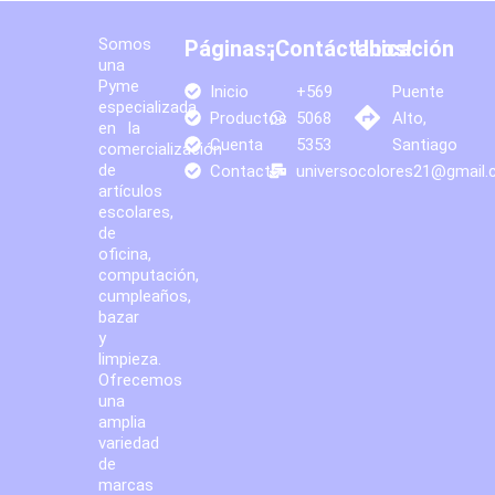
Somos
Páginas:
¡Contáctanos!
Ubicación
una
Pyme
Inicio
+569
Puente
especializada
Productos
5068
Alto,
en la
Cuenta
5353
Santiago
comercialización
de
Contacto
universocolores21@gmail
artículos
escolares,
de
oficina,
computación,
cumpleaños,
bazar
y
limpieza.
Ofrecemos
una
amplia
variedad
de
marcas