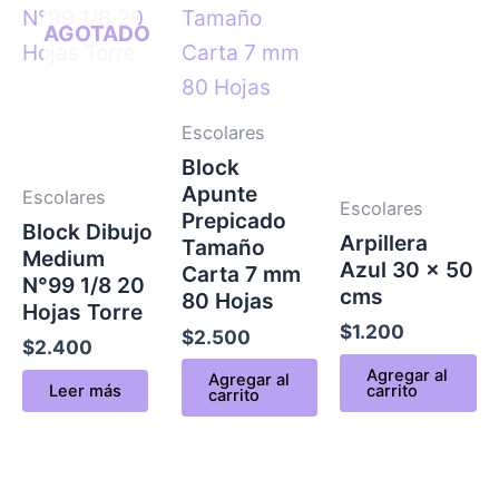
AGOTADO
Escolares
Block
Apunte
Escolares
Escolares
Prepicado
Block Dibujo
Arpillera
Tamaño
Medium
Azul 30 x 50
Carta 7 mm
N°99 1/8 20
cms
80 Hojas
Hojas Torre
$
1.200
$
2.500
$
2.400
Agregar al
Agregar al
Leer más
carrito
carrito