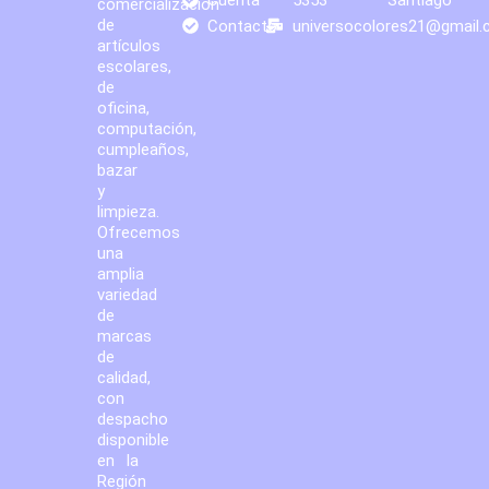
comercialización
de
Contacto
universocolores21@gmail
artículos
escolares,
de
oficina,
computación,
cumpleaños,
bazar
y
limpieza.
Ofrecemos
una
amplia
variedad
de
marcas
de
calidad,
con
despacho
disponible
en la
Región