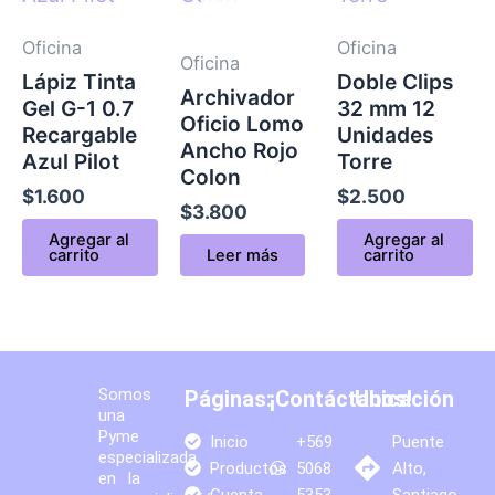
Oficina
Oficina
Oficina
Lápiz Tinta
Doble Clips
Archivador
Gel G-1 0.7
32 mm 12
Oficio Lomo
Recargable
Unidades
Ancho Rojo
Azul Pilot
Torre
Colon
$
1.600
$
2.500
$
3.800
Agregar al
Agregar al
carrito
Leer más
carrito
Somos
Páginas:
¡Contáctanos!
Ubicación
una
Pyme
Inicio
+569
Puente
especializada
Productos
5068
Alto,
en la
Cuenta
5353
Santiago