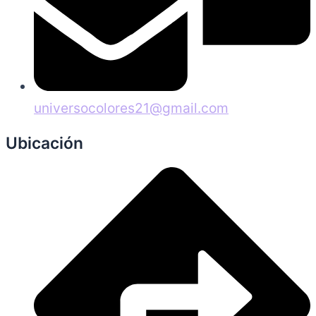
universocolores21@gmail.com
Ubicación