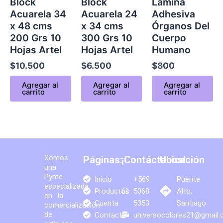
Block
Block
Lámina
Acuarela 34
Acuarela 24
Adhesiva
x 48 cms
x 34 cms
Órganos Del
200 Grs 10
300 Grs 10
Cuerpo
Hojas Artel
Hojas Artel
Humano
$
10.500
$
6.500
$
800
Agregar al
Agregar al
Agregar al
carrito
carrito
carrito
Somos
Páginas:
¡Contáctanos!
Ubicación
una
Pyme
Inicio
+569
Puente
especializada
Productos
5068
Alto,
en la
Cuenta
5353
Santiago
comercialización
de
Contacto
universocolores21@gmail