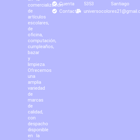
Cuenta
5353
Santiago
comercialización
de
Contacto
universocolores21@gmail
artículos
escolares,
de
oficina,
computación,
cumpleaños,
bazar
y
limpieza.
Ofrecemos
una
amplia
variedad
de
marcas
de
calidad,
con
despacho
disponible
en la