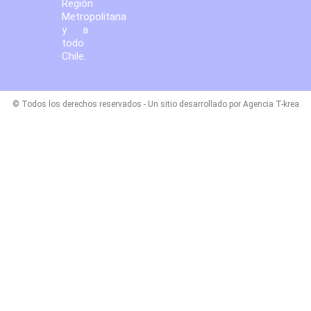
Región
Metropolitana
y a
todo
Chile.
© Todos los derechos reservados - Un sitio desarrollado por Agencia T-krea