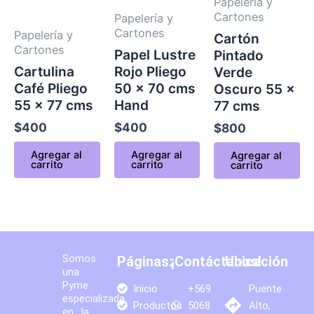
Papelería y
Cartones
Papelería y
Cartones
Papelería y
Cartón
Cartones
Papel Lustre
Pintado
Cartulina
Rojo Pliego
Verde
Café Pliego
50 x 70 cms
Oscuro 55 x
55 x 77 cms
Hand
77 cms
$
400
$
400
$
800
Agregar al
Agregar al
Agregar al
carrito
carrito
carrito
Somos
Páginas:
¡Contáctanos!
Ubicación
una
Pyme
Inicio
+569
Puente
especializada
Productos
5068
Alto,
en la