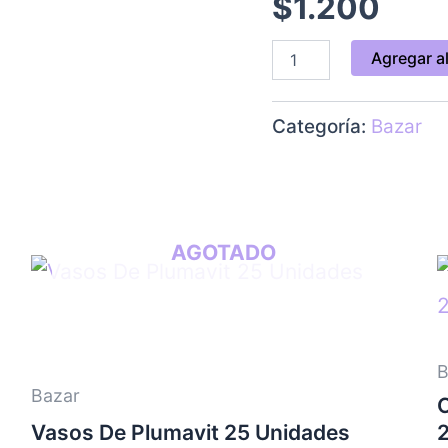
$
1.200
Mts
cantidad
Agregar al
Categoría:
Bazar
AGOTADO
B
Bazar
Vasos De Plumavit 25 Unidades