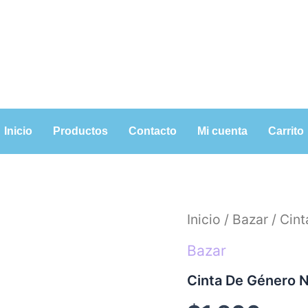
Inicio
Productos
Contacto
Mi cuenta
Carrito
Cinta
Inicio
/
Bazar
/ Cin
De
Género
Bazar
Naranjo
2.5
Cinta De Género N
Cm
10