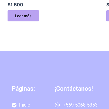
$
1.500
Leer más
Páginas:
¡Contáctanos!
Inicio
+569 5068 5353