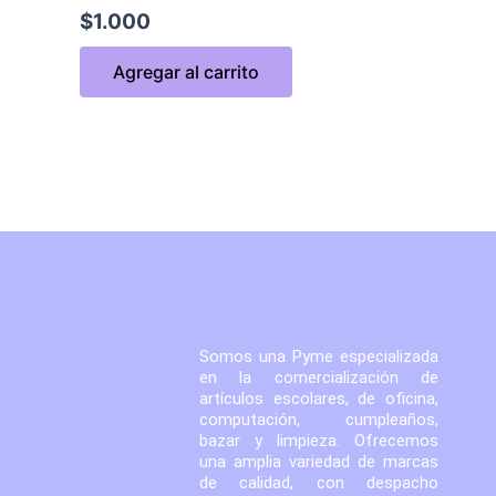
$
1.000
Agregar al carrito
Somos una Pyme especializada
en la comercialización de
artículos escolares, de oficina,
computación, cumpleaños,
bazar y limpieza. Ofrecemos
una amplia variedad de marcas
de calidad, con despacho