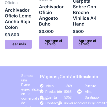
Carpeta
Oficina
Archivador
Sobre Con
Archivador
Oficio
Broche
Oficio Lomo
Angosto
Vinilica A4
Ancho Rojo
Buho
Hand
Colon
$
3.000
$
500
$
3.800
Agregar al
Agregar al
Leer más
carrito
carrito
Somos
Páginas:
¡Contáctanos!
Ubicación
una
Pyme
Inicio
+569
Puente
especializada
Productos
5068
Alto,
en la
Cuenta
5353
Santiago
comercialización
de
Contacto
universocolores21@gmail