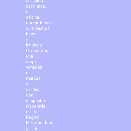
artículos
escolares,
de
oficina,
computación,
cumpleaños,
bazar
y
limpieza.
Ofrecemos
una
amplia
variedad
de
marcas
de
calidad,
con
despacho
disponible
en la
Región
Metropolitana
y a