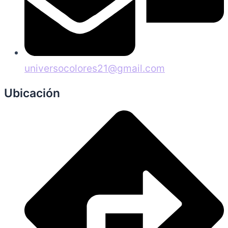
universocolores21@gmail.com
Ubicación