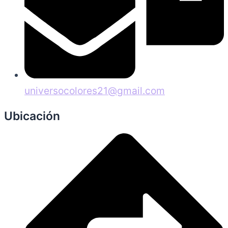
universocolores21@gmail.com
Ubicación