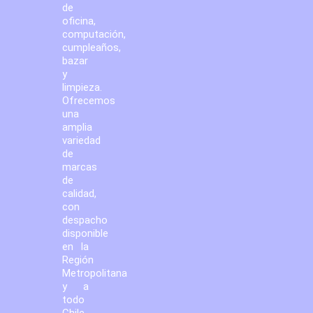
de
oficina,
computación,
cumpleaños,
bazar
y
limpieza.
Ofrecemos
una
amplia
variedad
de
marcas
de
calidad,
con
despacho
disponible
en la
Región
Metropolitana
y a
todo
Chile.