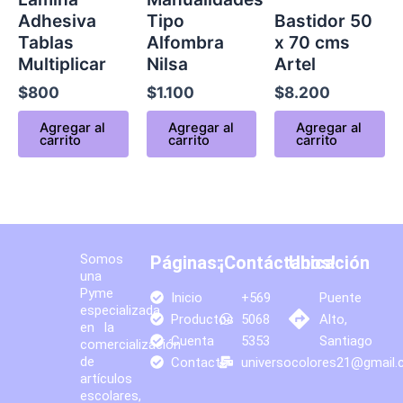
Adhesiva
Tipo
Bastidor 50
Tablas
Alfombra
x 70 cms
Multiplicar
Nilsa
Artel
$
800
$
1.100
$
8.200
Agregar al
Agregar al
Agregar al
carrito
carrito
carrito
Somos
Páginas:
¡Contáctanos!
Ubicación
una
Pyme
Inicio
+569
Puente
especializada
Productos
5068
Alto,
en la
Cuenta
5353
Santiago
comercialización
de
Contacto
universocolores21@gmail
artículos
escolares,