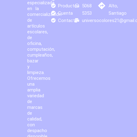
especializada
Productos
5068
Alto,
en la
Cuenta
5353
Santiago
comercialización
de
Contacto
universocolores21@gmail
artículos
escolares,
de
oficina,
computación,
cumpleaños,
bazar
y
limpieza.
Ofrecemos
una
amplia
variedad
de
marcas
de
calidad,
con
despacho
disponible