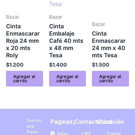
Bazar
Bazar
Bazar
Cinta
Cinta
Enmascarar
Embalaje
Cinta
Roja 24 mm
Café 40 mts
Enmascarar
x 20 mts
x 48 mm
24 mm x 40
Roly
Tesa
mts Tesa
$
1.200
$
1.400
$
1.500
Agregar al
Agregar al
Agregar al
carrito
carrito
carrito
Somos
Páginas:
¡Contáctanos!
Ubicación
una
Pyme
Inicio
+569
Puente