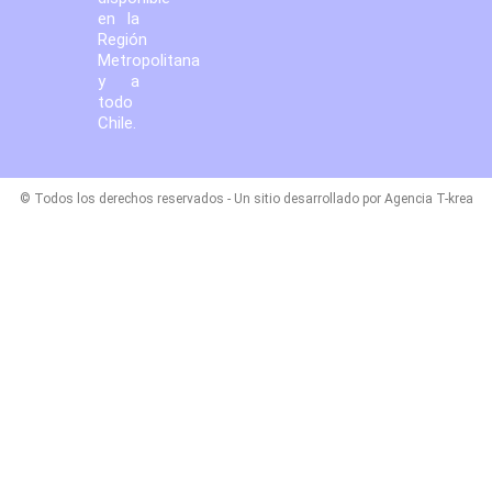
en la
Región
Metropolitana
y a
todo
Chile.
© Todos los derechos reservados - Un sitio desarrollado por Agencia T-krea