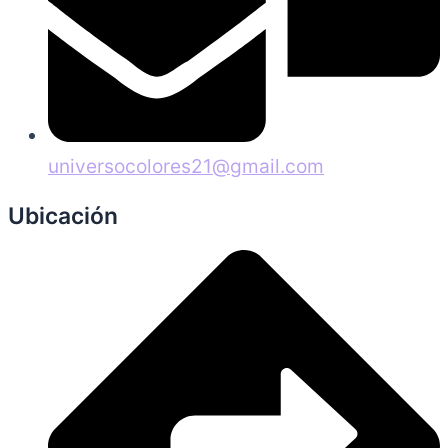
universocolores21@gmail.com
Ubicación