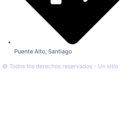
Puente Alto, Santiago
© Todos los derechos reservados - Un sitio
desarrollado por Agencia T-krea
0
0
Tu carrito