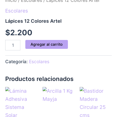
Inicio
/
Escolares
/ Lápices 12 Colores Artel
cantidad
Escolares
Lápices 12 Colores Artel
$
2.200
Agregar al carrito
Categoría:
Escolares
Productos relacionados