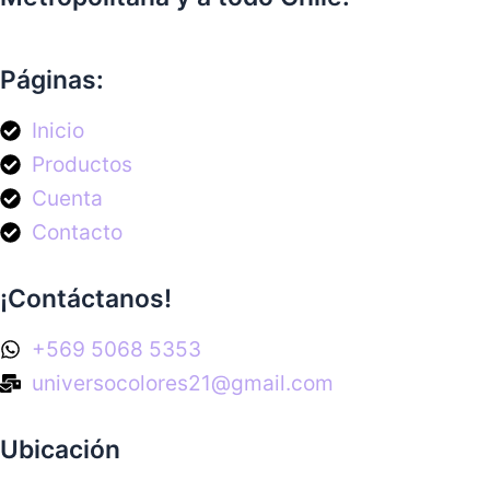
Páginas:
Inicio
Productos
Cuenta
Contacto
¡Contáctanos!
+569 5068 5353
universocolores21@gmail.com
Ubicación