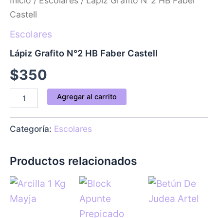
Inicio
/
Escolares
/ Lápiz Grafito N°2 HB Faber
Faber
Castell
Castell
cantidad
Escolares
Lápiz Grafito N°2 HB Faber Castell
$
350
Agregar al carrito
Categoría:
Escolares
Productos relacionados