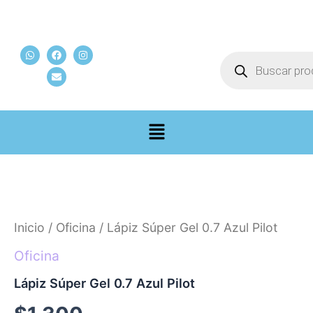
Ir
al
W
F
E
I
contenido
Búsqueda
h
a
n
n
de
a
c
v
s
t
e
e
t
productos
s
b
l
a
a
o
o
g
p
o
p
r
p
k
e
a
m
Inicio
/
Oficina
/ Lápiz Súper Gel 0.7 Azul Pilot
Oficina
Lápiz Súper Gel 0.7 Azul Pilot