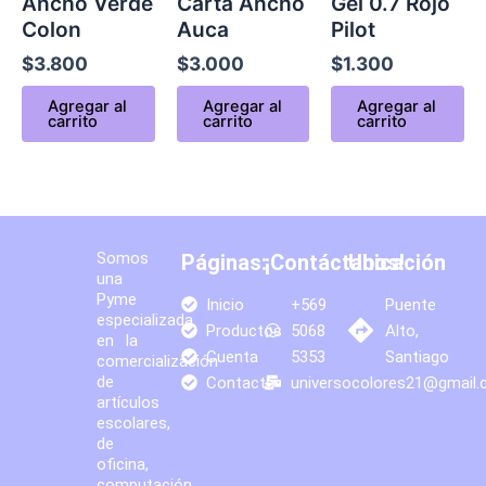
Ancho Verde
Carta Ancho
Gel 0.7 Rojo
Colon
Auca
Pilot
$
3.800
$
3.000
$
1.300
Agregar al
Agregar al
Agregar al
carrito
carrito
carrito
Somos
Páginas:
¡Contáctanos!
Ubicación
una
Pyme
Inicio
+569
Puente
especializada
Productos
5068
Alto,
en la
Cuenta
5353
Santiago
comercialización
de
Contacto
universocolores21@gmail
artículos
escolares,
de
oficina,
computación,