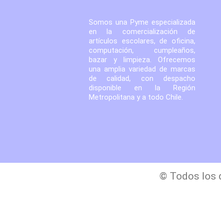
Somos una Pyme especializada
en la comercialización de
artículos escolares, de oficina,
computación, cumpleaños,
bazar y limpieza. Ofrecemos
una amplia variedad de marcas
de calidad, con despacho
disponible en la Región
Metropolitana y a todo Chile.
© Todos los d