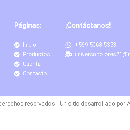
Páginas:
¡Contáctanos!
Inicio
+569 5068 5353
Productos
universocolores21@
Cuenta
Contacto
erechos reservados - Un sitio desarrollado por 