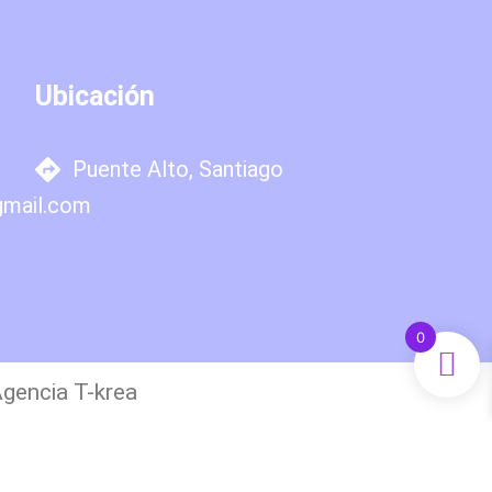
Ubicación
Puente Alto, Santiago
gmail.com
0
Agencia T-krea