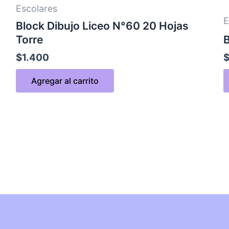
Escolares
E
Block Dibujo Liceo N°60 20 Hojas
Torre
B
$
1.400
Agregar al carrito