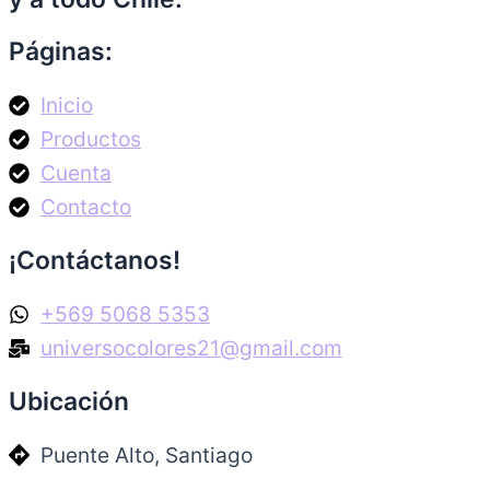
Páginas:
Inicio
Productos
Cuenta
Contacto
¡Contáctanos!
+569 5068 5353
universocolores21@gmail.com
Ubicación
Puente Alto, Santiago