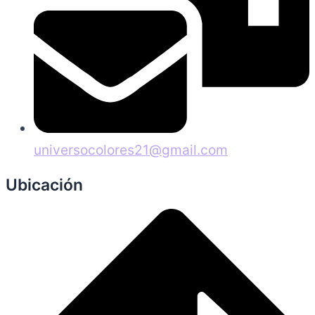
universocolores21@gmail.com
Ubicación