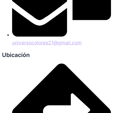
universocolores21@gmail.com
Ubicación