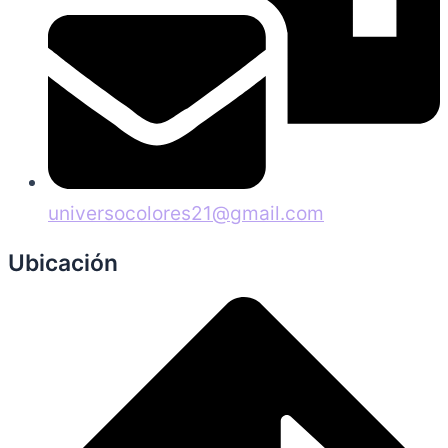
universocolores21@gmail.com
Ubicación