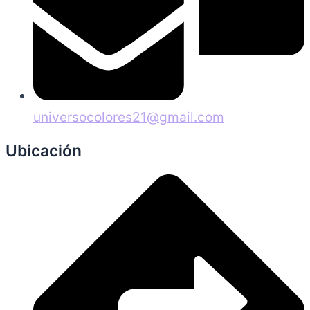
universocolores21@gmail.com
Ubicación