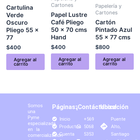
Cartones
Papelería y
Cartulina
Cartones
Papel Lustre
Verde
Café Pliego
Cartón
Oscuro
50 x 70 cms
Pintado Azul
Pliego 55 x
Hand
55 x 77 cms
77
$
400
$
800
$
400
Agregar al
Agregar al
Agregar al
carrito
carrito
carrito
Somos
Páginas:
¡Contáctanos!
Ubicación
una
Pyme
Inicio
+569
Puente
especializada
Productos
5068
Alto,
en la
Cuenta
5353
Santiago
comercialización