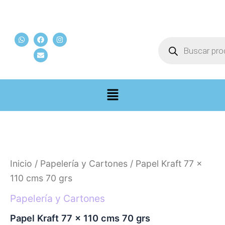
Ir
al
W
F
E
I
contenido
Búsqueda
h
a
n
n
de
a
c
v
s
t
e
e
t
productos
s
b
l
a
a
o
o
g
p
o
p
r
p
k
e
a
m
Papel
Kraft
77
x
Inicio
/
Papelería y Cartones
/ Papel Kraft 77 x
110
cms
110 cms 70 grs
70
grs
Papelería y Cartones
cantidad
Papel Kraft 77 x 110 cms 70 grs