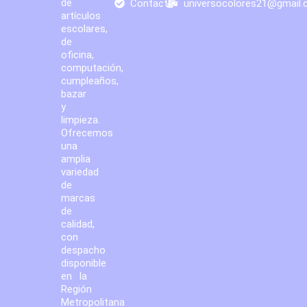
de
Contacto
universocolores21@gmail
artículos
escolares,
de
oficina,
computación,
cumpleaños,
bazar
y
limpieza.
Ofrecemos
una
amplia
variedad
de
marcas
de
calidad,
con
despacho
disponible
en la
Región
Metropolitana