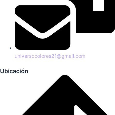
universocolores21@gmail.com
Ubicación