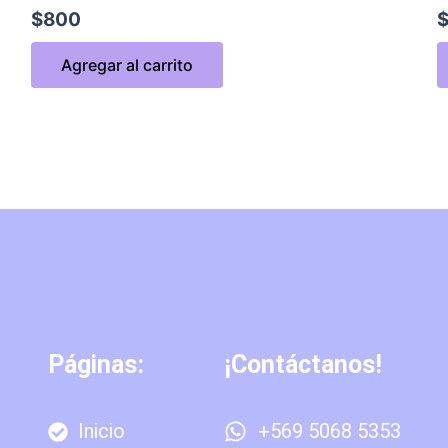
$
800
Agregar al carrito
Páginas:
¡Contáctanos!
Inicio
+569 5068 5353