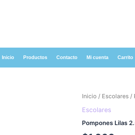
Inicio
Productos
Contacto
Mi cuenta
Carrito
Pompones
Inicio
/
Escolares
/ 
Lilas
2.5
Escolares
cms
20
Pompones Lilas 2
Unidades
cantidad