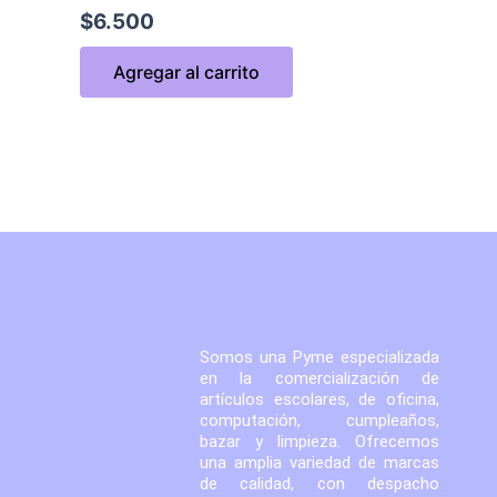
$
6.500
Agregar al carrito
Somos una Pyme especializada
en la comercialización de
artículos escolares, de oficina,
computación, cumpleaños,
bazar y limpieza. Ofrecemos
una amplia variedad de marcas
de calidad, con despacho