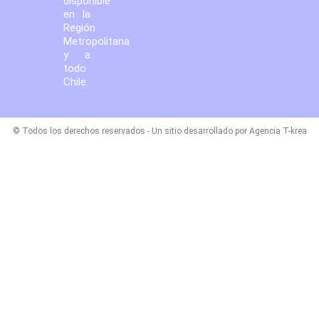
disponible
en la
Región
Metropolitana
y a
todo
Chile.
© Todos los derechos reservados - Un sitio desarrollado por Agencia T-krea