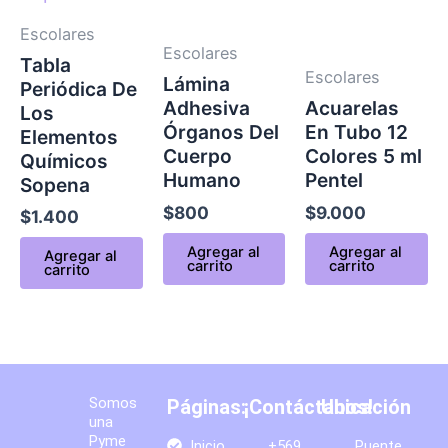
Escolares
Escolares
Tabla
Escolares
Lámina
Periódica De
Adhesiva
Acuarelas
Los
Órganos Del
En Tubo 12
Elementos
Cuerpo
Colores 5 ml
Químicos
Humano
Pentel
Sopena
$
800
$
9.000
$
1.400
Agregar al
Agregar al
Agregar al
carrito
carrito
carrito
Somos
Páginas:
¡Contáctanos!
Ubicación
una
Pyme
Inicio
+569
Puente