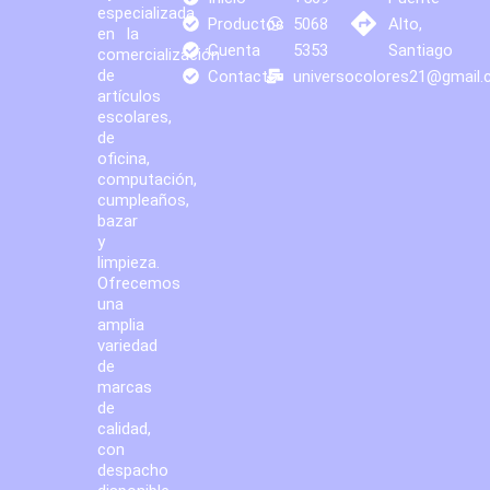
especializada
Productos
5068
Alto,
en la
Cuenta
5353
Santiago
comercialización
de
Contacto
universocolores21@gmail
artículos
escolares,
de
oficina,
computación,
cumpleaños,
bazar
y
limpieza.
Ofrecemos
una
amplia
variedad
de
marcas
de
calidad,
con
despacho