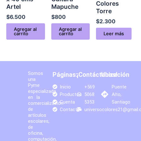
Colores
Artel
Mapuche
Torre
$
6.500
$
800
$
2.300
Agregar al
Agregar al
carrito
carrito
Leer más
Somos
Páginas:
¡Contáctanos!
Ubicación
una
Pyme
Inicio
+569
Puente
especializada
Productos
5068
Alto,
en la
Cuenta
5353
Santiago
comercialización
de
Contacto
universocolores21@gmail
artículos
escolares,
de
oficina,
computación,