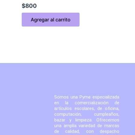
$
800
Agregar al carrito
Somos una Pyme especializada
en la comercialización de
artículos escolares, de oficina,
computación, cumpleaños,
bazar y limpieza. Ofrecemos
una amplia variedad de marcas
de calidad, con despacho