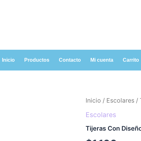
Inicio
Productos
Contacto
Mi cuenta
Carrito
Tijeras
Inicio
/
Escolares
/ 
Con
Diseño
Escolares
cantidad
Tijeras Con Diseñ