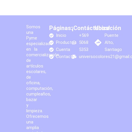
Somos
Páginas:
¡Contáctanos!
Ubicación
una
Inicio
+569
Puente
Pyme
Productos
5068
Alto,
especializada
en la
Cuenta
5353
Santiago
comercialización
Contacto
universocolores21@gmail
de
artículos
escolares,
de
oficina,
computación,
cumpleaños,
bazar
y
limpieza.
Ofrecemos
una
amplia