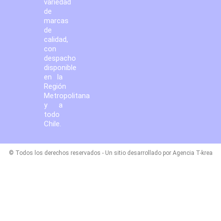
variedad
de
marcas
de
calidad,
con
despacho
disponible
en la
Región
Metropolitana
y a
todo
Chile.
© Todos los derechos reservados - Un sitio desarrollado por Agencia T-krea