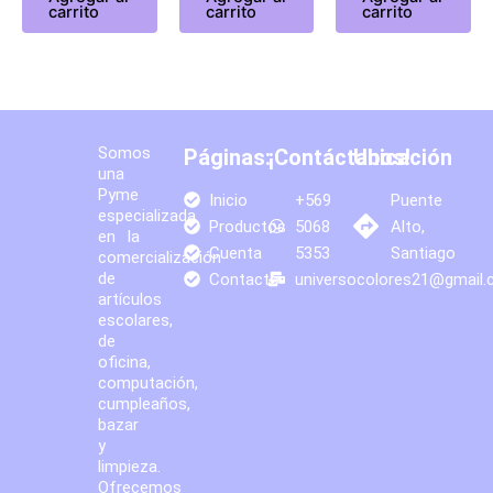
carrito
carrito
carrito
Somos
Páginas:
¡Contáctanos!
Ubicación
una
Pyme
Inicio
+569
Puente
especializada
Productos
5068
Alto,
en la
Cuenta
5353
Santiago
comercialización
de
Contacto
universocolores21@gmail
artículos
escolares,
de
oficina,
computación,
cumpleaños,
bazar
y
limpieza.
Ofrecemos