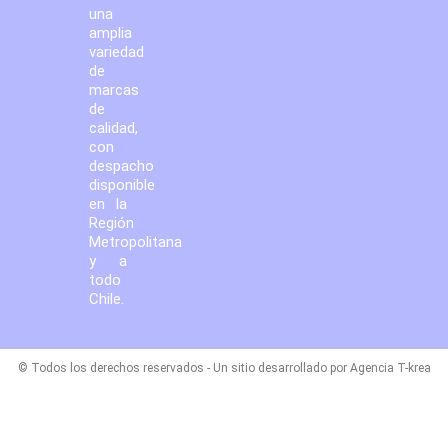
una
amplia
variedad
de
marcas
de
calidad,
con
despacho
disponible
en la
Región
Metropolitana
y a
todo
Chile.
© Todos los derechos reservados - Un sitio desarrollado por Agencia T-krea