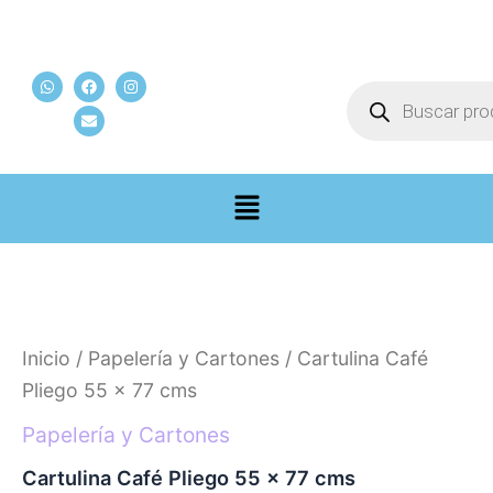
Ir
al
W
F
E
I
contenido
Búsqueda
h
a
n
n
de
a
c
v
s
t
e
e
t
productos
s
b
l
a
a
o
o
g
p
o
p
r
p
k
e
a
m
Cartulina
Café
Pliego
55
Inicio
/
Papelería y Cartones
/ Cartulina Café
x
77
Pliego 55 x 77 cms
cms
cantidad
Papelería y Cartones
Cartulina Café Pliego 55 x 77 cms