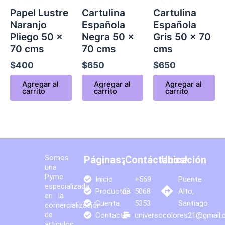
Papel Lustre
Cartulina
Cartulina
Naranjo
Española
Española
Pliego 50 x
Negra 50 x
Gris 50 x 70
70 cms
70 cms
cms
$
400
$
650
$
650
Agregar al
Agregar al
Agregar al
carrito
carrito
carrito
Somos
Páginas:
¡Contáctanos!
Ubicación
una
Pyme
Inicio
+569
Puente
especializada
Productos
5068
Alto,
en la
Cuenta
5353
Santiago
comercialización
de
Contacto
universocolores21@gmail
artículos