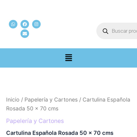
Ir
al
W
F
E
I
contenido
Búsqueda
h
a
n
n
de
a
c
v
s
t
e
e
t
productos
s
b
l
a
a
o
o
g
p
o
p
r
p
k
e
a
m
Cartulina
Española
Rosada
50
Inicio
/
Papelería y Cartones
/ Cartulina Española
x
70
Rosada 50 x 70 cms
cms
cantidad
Papelería y Cartones
Cartulina Española Rosada 50 x 70 cms