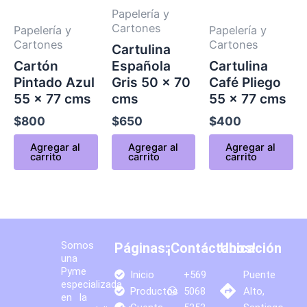
Papelería y
Cartones
Papelería y
Papelería y
Cartones
Cartones
Cartulina
Cartón
Española
Cartulina
Pintado Azul
Gris 50 x 70
Café Pliego
55 x 77 cms
cms
55 x 77 cms
$
800
$
650
$
400
Agregar al
Agregar al
Agregar al
carrito
carrito
carrito
Somos
Páginas:
¡Contáctanos!
Ubicación
una
Pyme
Inicio
+569
Puente
especializada
Productos
5068
Alto,
en la