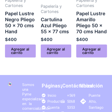
Papelería y
Papelería y
Cartones
Cartones
Papelería y
Cartones
Papel Lustre
Papel Lustre
Negro Pliego
Cartulina
Amarillo
50 x 70 cms
Azul Pliego
Pliego 50 x
Hand
55 x 77 cms
70 cms Hand
$
400
$
400
$
400
Agregar al
Agregar al
Agregar al
carrito
carrito
carrito
Somos
Páginas:
¡Contáctanos!
Ubicación
una
Pyme
Inicio
+569
Puente
especializada
Productos
5068
Alto,
en la
Cuenta
5353
Santiago
comercialización