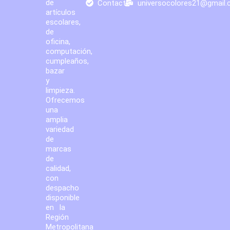
de
Contacto
universocolores21@gmail
artículos
escolares,
de
oficina,
computación,
cumpleaños,
bazar
y
limpieza.
Ofrecemos
una
amplia
variedad
de
marcas
de
calidad,
con
despacho
disponible
en la
Región
Metropolitana