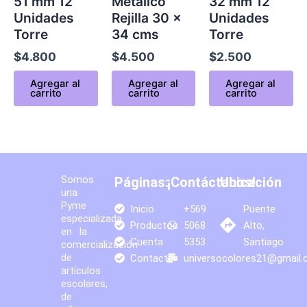
51 mm 12
Metálico
32 mm 12
Unidades
Rejilla 30 x
Unidades
Torre
34 cms
Torre
$
4.800
$
4.500
$
2.500
Agregar al
Agregar al
Agregar al
carrito
carrito
carrito
Somos
Páginas:
¡Contáctanos!
Ubicación
una
Pyme
Inicio
+569
Puente
especializada
Productos
5068
Alto,
en la
Cuenta
5353
Santiago
comercialización
de
Contacto
universocolores21@gmail
artículos
escolares,
de