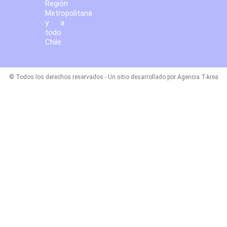
Región
Metropolitana
y a
todo
Chile.
© Todos los derechos reservados - Un sitio desarrollado por Agencia T-krea