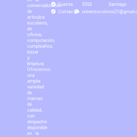
Cuenta
5353
Santiago
comercialización
de
Contacto
universocolores21@gmail
artículos
escolares,
de
oficina,
computación,
cumpleaños,
bazar
y
limpieza.
Ofrecemos
una
amplia
variedad
de
marcas
de
calidad,
con
despacho
disponible
en la