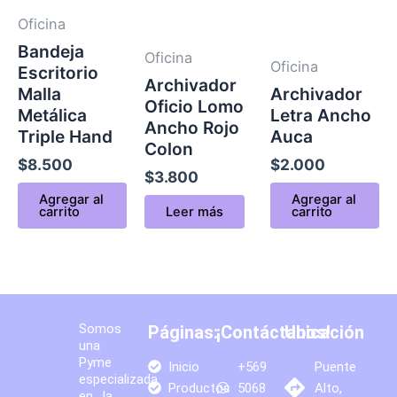
Oficina
Bandeja
Oficina
Oficina
Escritorio
Archivador
Malla
Archivador
Oficio Lomo
Metálica
Letra Ancho
Ancho Rojo
Triple Hand
Auca
Colon
$
8.500
$
2.000
$
3.800
Agregar al
Agregar al
carrito
Leer más
carrito
Somos
Páginas:
¡Contáctanos!
Ubicación
una
Pyme
Inicio
+569
Puente
especializada
Productos
5068
Alto,
en la