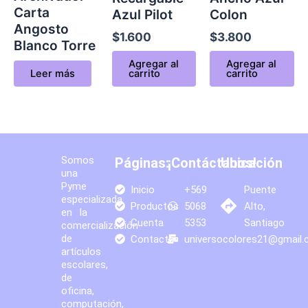
Carta
Azul Pilot
Colon
Angosto
$
1.600
$
3.800
Blanco Torre
Agregar al
Agregar al
Leer más
carrito
carrito
Somos
Páginas:
¡Contáctanos!
Ubicación
una
Pyme
Inicio
+569
Puente
especializada
Productos
5068
Alto,
en la
Cuenta
5353
Santiago
comercialización
de
Contacto
universocolores21@gmail
artículos
escolares,
de
oficina,
computación,