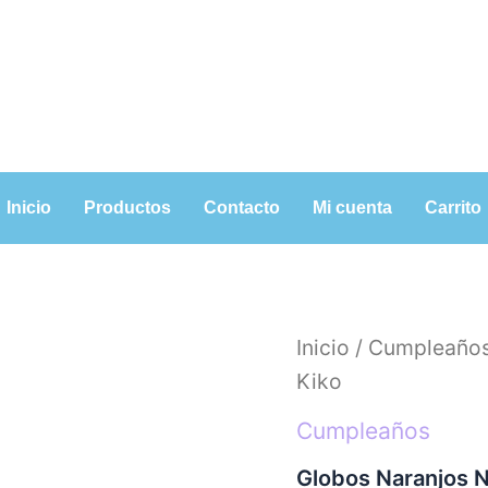
Inicio
Productos
Contacto
Mi cuenta
Carrito
Globos
Inicio
/
Cumpleaño
Naranjos
Kiko
N°9
25
Cumpleaños
Unidades
Kiko
cantidad
Globos Naranjos 