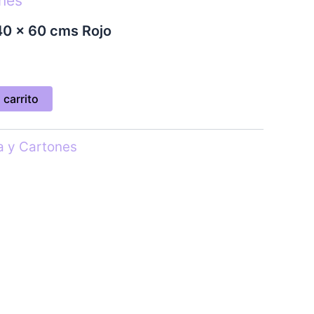
ones
40 x 60 cms Rojo
 carrito
a y Cartones