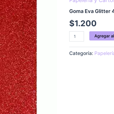
Papelería y Cart
60
cms
Goma Eva Glitter 
Rojo
cantidad
$
1.200
Agregar al
Categoría:
Papelerí