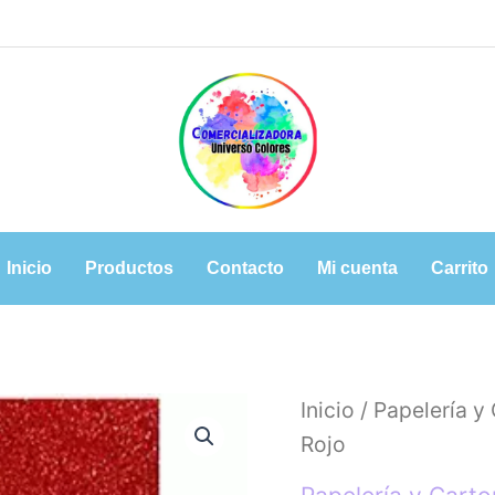
Inicio
Productos
Contacto
Mi cuenta
Carrito
Goma
Inicio
/
Papelería y
Eva
Rojo
Glitter
40
x