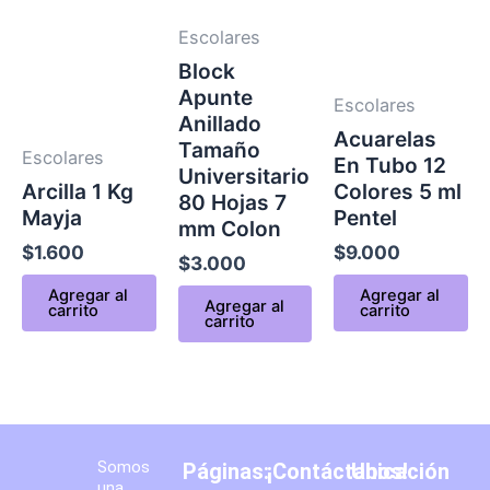
Escolares
Block
Apunte
Escolares
Anillado
Acuarelas
Tamaño
Escolares
En Tubo 12
Universitario
Arcilla 1 Kg
Colores 5 ml
80 Hojas 7
Mayja
Pentel
mm Colon
$
1.600
$
9.000
$
3.000
Agregar al
Agregar al
Agregar al
carrito
carrito
carrito
Somos
Páginas:
¡Contáctanos!
Ubicación
una