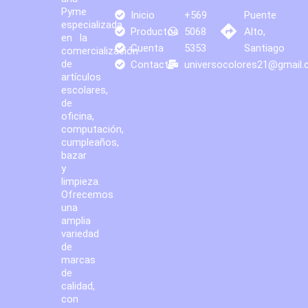
Pyme
Inicio
+569
Puente
especializada
Productos
5068
Alto,
en la
Cuenta
5353
Santiago
comercialización
de
Contacto
universocolores21@gmail
artículos
escolares,
de
oficina,
computación,
cumpleaños,
bazar
y
limpieza.
Ofrecemos
una
amplia
variedad
de
marcas
de
calidad,
con