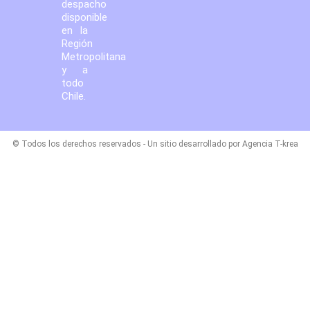
despacho
disponible
en la
Región
Metropolitana
y a
todo
Chile.
© Todos los derechos reservados - Un sitio desarrollado por Agencia T-krea