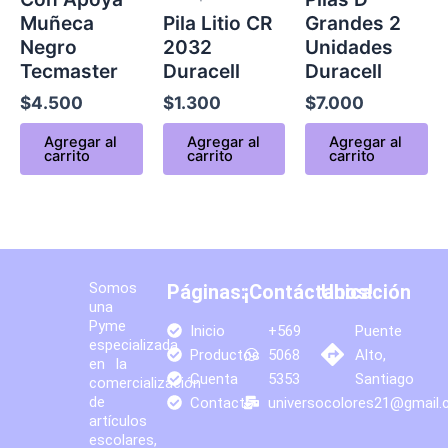
Muñeca
Pila Litio CR
Grandes 2
Negro
2032
Unidades
Tecmaster
Duracell
Duracell
$
4.500
$
1.300
$
7.000
Agregar al
Agregar al
Agregar al
carrito
carrito
carrito
Somos
Páginas:
¡Contáctanos!
Ubicación
una
Pyme
Inicio
+569
Puente
especializada
Productos
5068
Alto,
en la
Cuenta
5353
Santiago
comercialización
de
Contacto
universocolores21@gmail
artículos
escolares,