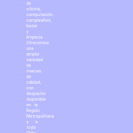
de
oficina,
computación,
cumpleaños,
bazar
y
limpieza.
Ofrecemos
una
amplia
variedad
de
marcas
de
calidad,
con
despacho
disponible
en la
Región
Metropolitana
y a
todo
Chile.