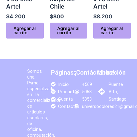
Artel
Chile
Artel
$
4.200
$
800
$
8.200
Agregar al
Agregar al
Agregar al
carrito
carrito
carrito
Somos
Páginas:
¡Contáctanos!
Ubicación
una
Pyme
Inicio
+569
Puente
especializada
Productos
5068
Alto,
en la
Cuenta
5353
Santiago
comercialización
de
Contacto
universocolores21@gmail
artículos
escolares,
de
oficina,
computación,