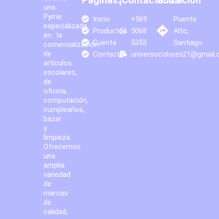
una
Pyme
Inicio
+569
Puente
especializada
Productos
5068
Alto,
en la
Cuenta
5353
Santiago
comercialización
de
Contacto
universocolores21@gmail
artículos
escolares,
de
oficina,
computación,
cumpleaños,
bazar
y
limpieza.
Ofrecemos
una
amplia
variedad
de
marcas
de
calidad,