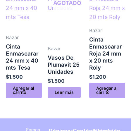
AGOTADO
Bazar
Bazar
Cinta
Cinta
Enmascarar
Bazar
Enmascarar
Roja 24 mm
Vasos De
24 mm x 40
x 20 mts
Plumavit 25
mts Tesa
Roly
Unidades
$
1.500
$
1.200
$
1.500
Agregar al
Agregar al
carrito
Leer más
carrito
Somos
Páginas:
¡Contáctanos!
Ubicación