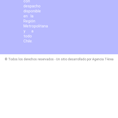
con
despacho
disponible
en la
Región
Metropolitana
y a
todo
Chile.
© Todos los derechos reservados - Un sitio desarrollado por Agencia T-krea