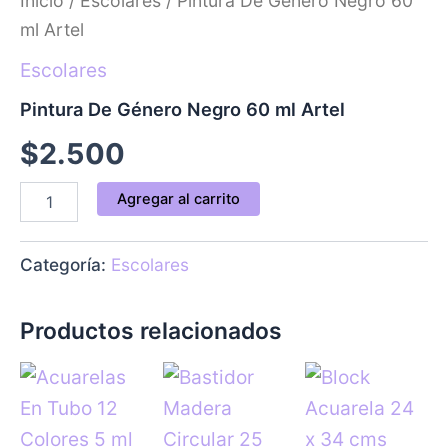
Inicio
/
Escolares
/ Pintura De Género Negro 60
60
ml
ml Artel
Artel
cantidad
Escolares
Pintura De Género Negro 60 ml Artel
$
2.500
Agregar al carrito
Categoría:
Escolares
Productos relacionados