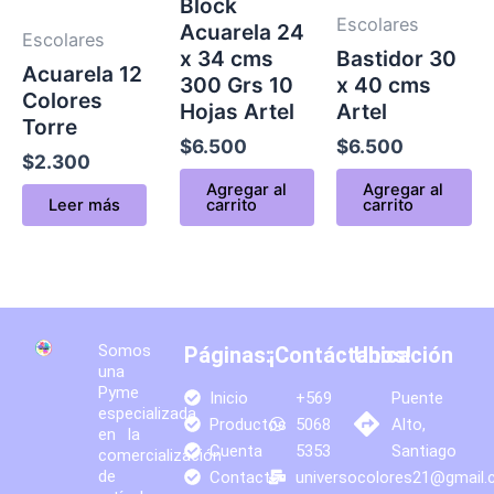
Block
Escolares
Acuarela 24
Escolares
x 34 cms
Bastidor 30
Acuarela 12
300 Grs 10
x 40 cms
Colores
Hojas Artel
Artel
Torre
$
6.500
$
6.500
$
2.300
Agregar al
Agregar al
Leer más
carrito
carrito
Somos
Páginas:
¡Contáctanos!
Ubicación
una
Pyme
Inicio
+569
Puente
especializada
Productos
5068
Alto,
en la
Cuenta
5353
Santiago
comercialización
de
Contacto
universocolores21@gmail