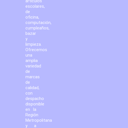
artículos
escolares,
de
oficina,
computación,
cumpleaños,
bazar
y
limpieza.
Ofrecemos
una
amplia
variedad
de
marcas
de
calidad,
con
despacho
disponible
en la
Región
Metropolitana
y a