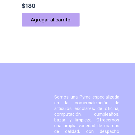
$
180
Agregar al carrito
Somos una Pyme especializada
en la comercialización de
artículos escolares, de oficina,
computación, cumpleaños,
bazar y limpieza. Ofrecemos
una amplia variedad de marcas
de calidad, con despacho