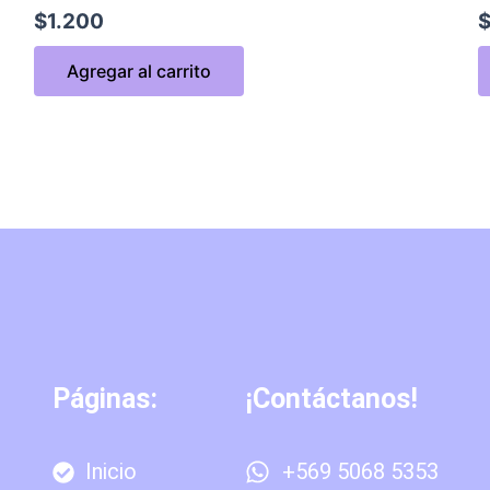
$
1.200
Agregar al carrito
Páginas:
¡Contáctanos!
Inicio
+569 5068 5353