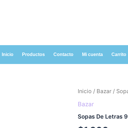
Inicio
Productos
Contacto
Mi cuenta
Carrito
Sopas
Inicio
/
Bazar
/ Sop
De
Letras
Bazar
96
Páginas
Sopas De Letras 9
cantidad