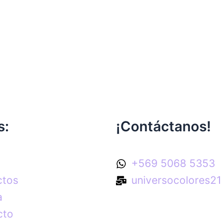
s:
¡Contáctanos!
+569 5068 5353
ctos
universocolores2
a
cto