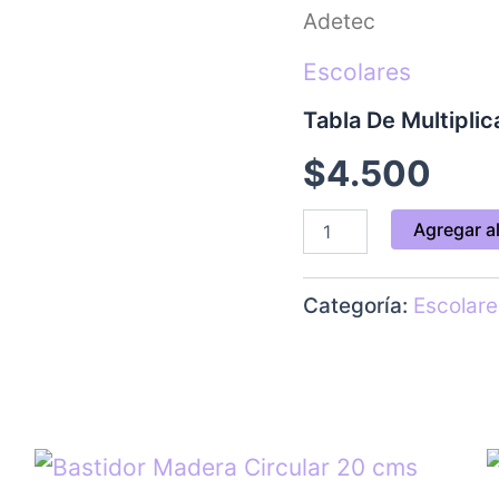
De
Adetec
Multiplicar
Magnética
Escolares
Didáctica
Adetec
cantidad
Tabla De Multipli
$
4.500
Agregar al
Categoría:
Escolare