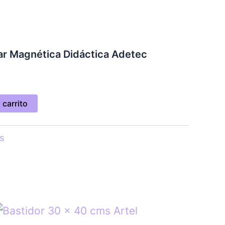
car Magnética Didáctica Adetec
 carrito
s