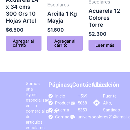
Escolares
Escolares
x 34 cms
Acuarela 12
300 Grs 10
Arcilla 1 Kg
Colores
Hojas Artel
Mayja
Torre
$
6.500
$
1.600
$
2.300
Agregar al
Agregar al
carrito
carrito
Leer más
Somos
Páginas:
¡Contáctanos!
Ubicación
una
Pyme
Inicio
+569
Puente
especializada
Productos
5068
Alto,
en la
Cuenta
5353
Santiago
comercialización
de
Contacto
universocolores21@gmail
artículos
escolares,