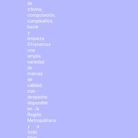
de
oficina,
computación,
cumpleaños,
bazar
y
limpieza.
Ofrecemos
una
amplia
variedad
de
marcas
de
calidad,
con
despacho
disponible
en la
Región
Metropolitana
y a
todo
Chile.